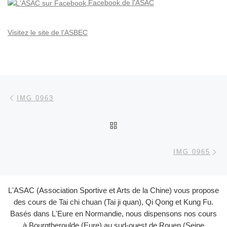
Facebook de l'ASAC
Visitez le site de l'ASBEC
Parcourir les articles
Article précédent
IMG 0963
RETOUR À LA LISTE DES
Ar
IMG 0965
L'ASAC (Association Sportive et Arts de la Chine) vous propose
des cours de Tai chi chuan (Tai ji quan), Qi Qong et Kung Fu.
Basés dans L'Eure en Normandie, nous dispensons nos cours
à Bourgtheroulde (Eure) au sud-ouest de Rouen (Seine