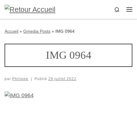
Passer au contenu
Search
Me
Accueil
»
Gmedia Posts
»
IMG 0964
IMG 0964
par
Philippe
|
Publié
29 juillet 2022