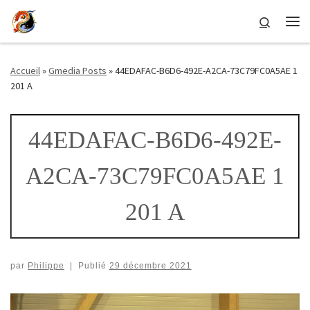
Passer au contenu
Search
Me
Accueil
»
Gmedia Posts
»
44EDAFAC-B6D6-492E-A2CA-73C79FC0A5AE 1
201 A
44EDAFAC-B6D6-492E-
A2CA-73C79FC0A5AE 1
201 A
par
Philippe
|
Publié
29 décembre 2021