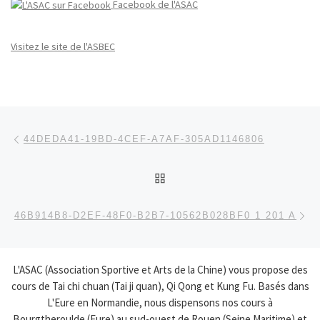
Facebook de l'ASAC
Visitez le site de l'ASBEC
Parcourir les articles
Article précédent
44DEDA41-19BD-4CEF-A7AF-305AD1146806
RETOUR À LA LISTE DES
Ar
46B914B8-D2EF-48F0-B2B7-10562B028BF0 1 201 A
L'ASAC (Association Sportive et Arts de la Chine) vous propose des
cours de Tai chi chuan (Tai ji quan), Qi Qong et Kung Fu. Basés dans
L'Eure en Normandie, nous dispensons nos cours à
Bourgtheroulde (Eure) au sud-ouest de Rouen (Seine Maritime) et