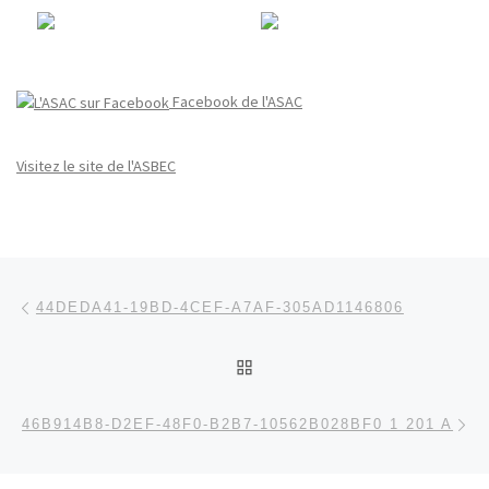
Facebook de l'ASAC
Visitez le site de l'ASBEC
Parcourir les articles
Article précédent
44DEDA41-19BD-4CEF-A7AF-305AD1146806
RETOUR À LA LISTE DES
Ar
46B914B8-D2EF-48F0-B2B7-10562B028BF0 1 201 A