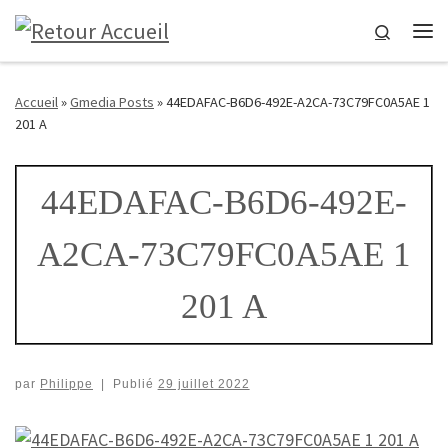
Passer au contenu
Search
Me
Accueil
»
Gmedia Posts
»
44EDAFAC-B6D6-492E-A2CA-73C79FC0A5AE 1
201 A
44EDAFAC-B6D6-492E-
A2CA-73C79FC0A5AE 1
201 A
par
Philippe
|
Publié
29 juillet 2022