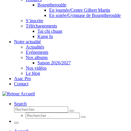
Bourgtheroulde
En journée/Centre Gilbert Martin
En soirée/Gymnase de Bourgtheroulde
S’inscrire
Téléchargements
Tai chi chuan
Kung fu
Notre actualité
Actualités
Evénements
Nos albums
Saison 2026/2027
Nos vidéos
Le blog
Asac Pro
Contact
Search
Rechercher
Rechercher
Rechercher
…
Rechercher
…
Menu