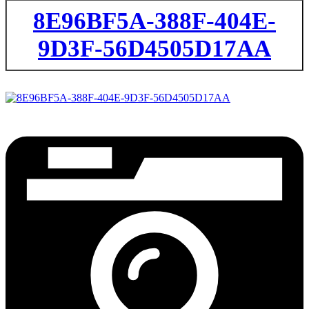
8E96BF5A-388F-404E-
9D3F-56D4505D17AA