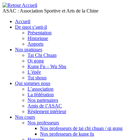
Passer
au
ASAC : Association Sportive et Arts de la Chine
contenu
Accueil
De quoi s’agit-il
Présentation
Historique
Apports
Nos pratiques
Tai Chi Chuan
Qi gong
Kung Fu – Wu Shu
L’épée
Tui shous
Qui sommes nous
L’association
La fédération
Nos partenaires
Amis de l’ASAC
Règlement intérieur
Nos cours
Nos professeurs
Nos professeurs de tai chi chuan / qi gong
Nos professeurs de kung fu
Horaires