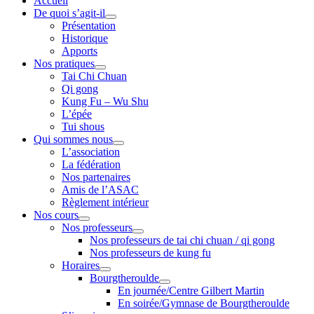
Accueil
De quoi s’agit-il
Présentation
Historique
Apports
Nos pratiques
Tai Chi Chuan
Qi gong
Kung Fu – Wu Shu
L’épée
Tui shous
Qui sommes nous
L’association
La fédération
Nos partenaires
Amis de l’ASAC
Règlement intérieur
Nos cours
Nos professeurs
Nos professeurs de tai chi chuan / qi gong
Nos professeurs de kung fu
Horaires
Bourgtheroulde
En journée/Centre Gilbert Martin
En soirée/Gymnase de Bourgtheroulde