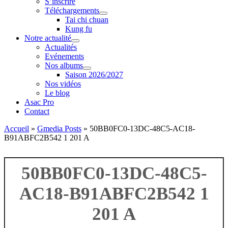
S’inscrire
Téléchargements
Tai chi chuan
Kung fu
Notre actualité
Actualités
Evénements
Nos albums
Saison 2026/2027
Nos vidéos
Le blog
Asac Pro
Contact
Accueil
»
Gmedia Posts
»
50BB0FC0-13DC-48C5-AC18-
B91ABFC2B542 1 201 A
50BB0FC0-13DC-48C5-
AC18-B91ABFC2B542 1
201 A