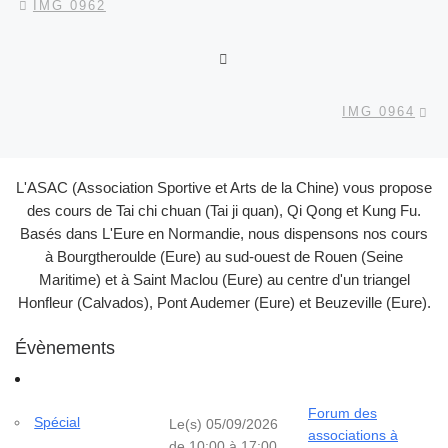
IMG 0962
RETOUR À LA LISTE DES
Ar
IMG 0964
L'ASAC (Association Sportive et Arts de la Chine) vous propose
des cours de Tai chi chuan (Tai ji quan), Qi Qong et Kung Fu.
Basés dans L'Eure en Normandie, nous dispensons nos cours
à Bourgtheroulde (Eure) au sud-ouest de Rouen (Seine
Maritime) et à Saint Maclou (Eure) au centre d'un triangel
Honfleur (Calvados), Pont Audemer (Eure) et Beuzeville (Eure).
Évènements
Forum des
Spécial
Le(s) 05/09/2026
associations à
de 10:00 à 17:00