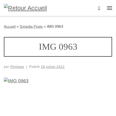
Passer au contenu
Search
Me
Accueil
»
Gmedia Posts
»
IMG 0963
IMG 0963
par
Philippe
|
Publié
29 juillet 2022