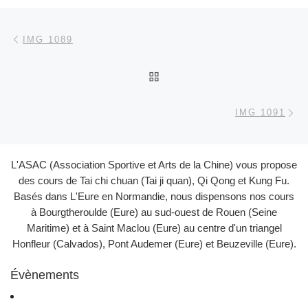
Parcourir les articles
Article précédent
IMG 1089
RETOUR À LA LISTE DES
Ar
IMG 1091
L'ASAC (Association Sportive et Arts de la Chine) vous propose
des cours de Tai chi chuan (Tai ji quan), Qi Qong et Kung Fu.
Basés dans L'Eure en Normandie, nous dispensons nos cours
à Bourgtheroulde (Eure) au sud-ouest de Rouen (Seine
Maritime) et à Saint Maclou (Eure) au centre d'un triangel
Honfleur (Calvados), Pont Audemer (Eure) et Beuzeville (Eure).
Évènements