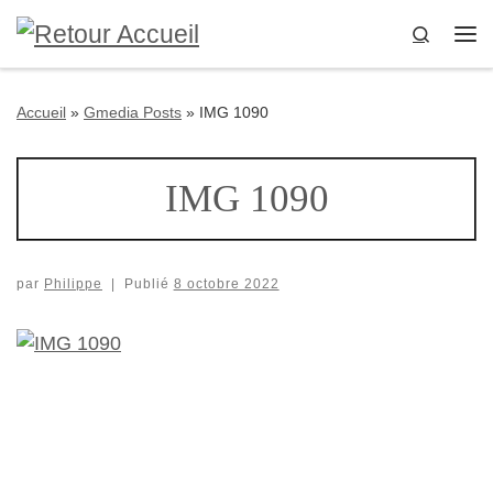
Passer au contenu
Search
Me
Accueil
»
Gmedia Posts
»
IMG 1090
IMG 1090
par
Philippe
|
Publié
8 octobre 2022