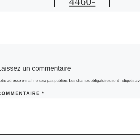
4460-
8D1C-
CBFF733
16E30
Laissez un commentaire
otre adresse e-mail ne sera pas publiée.
Les champs obligatoires sont indiqués a
COMMENTAIRE
*