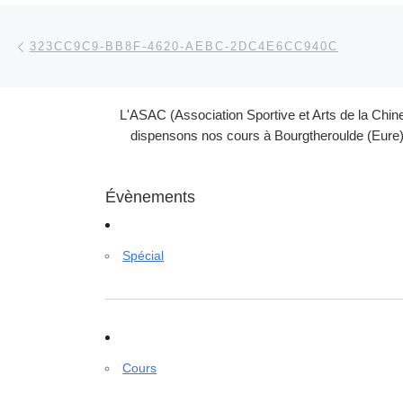
Parcourir les articles
Article précédent
323CC9C9-BB8F-4620-AEBC-2DC4E6CC940C
L'ASAC (Association Sportive et Arts de la Chin
dispensons nos cours à Bourgtheroulde (Eure) 
Évènements
Spécial
Cours