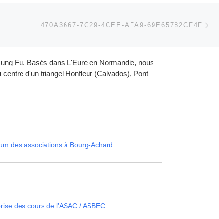
Ar
 ARTICLES
470A3667-7C29-4CEE-AFA9-69E65782CF4F
et Kung Fu. Basés dans L'Eure en Normandie, nous
centre d'un triangel Honfleur (Calvados), Pont
um des associations à Bourg-Achard
rise des cours de l’ASAC / ASBEC