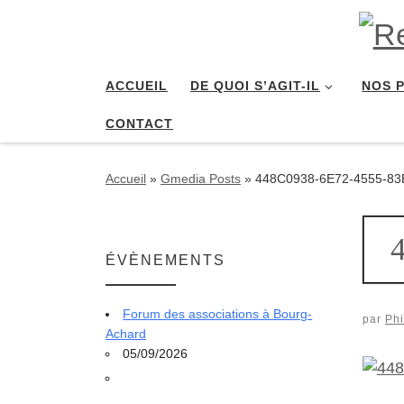
Passer au contenu
ACCUEIL
DE QUOI S’AGIT-IL
NOS 
CONTACT
Accueil
»
Gmedia Posts
»
448C0938-6E72-4555-83
ÉVÈNEMENTS
Forum des associations à Bourg-
par
Phi
Achard
05/09/2026