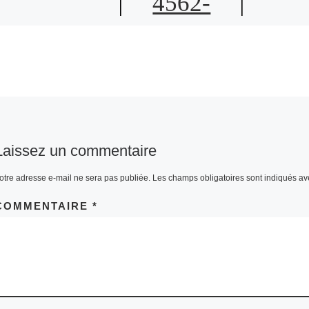
4562-
A049-
7FC125E
AE754
Laissez un commentaire
otre adresse e-mail ne sera pas publiée.
Les champs obligatoires sont indiqués a
COMMENTAIRE
*