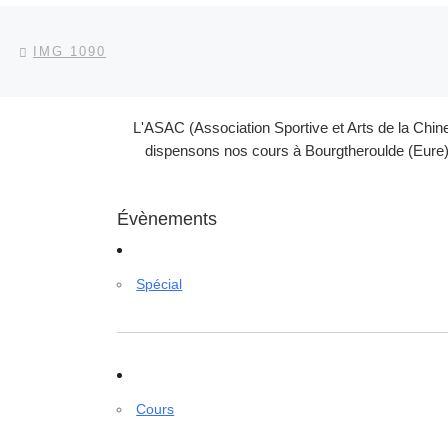
Parcourir les articles
Article précédent
IMG 1090
L'ASAC (Association Sportive et Arts de la Chin
dispensons nos cours à Bourgtheroulde (Eure) 
Évènements
Spécial
Cours