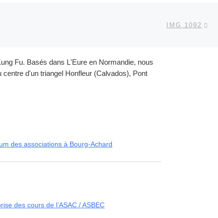
Ar
 ARTICLES
IMG 1092
et Kung Fu. Basés dans L'Eure en Normandie, nous
centre d'un triangel Honfleur (Calvados), Pont
um des associations à Bourg-Achard
rise des cours de l’ASAC / ASBEC