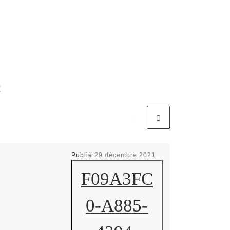
R
Publié
29 décembre 2021
F09A3FC
0-A885-