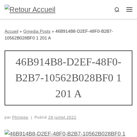
Passer au contenu
Search
Me
Accueil
»
Gmedia Posts
»
46B914B8-D2EF-48F0-B2B7-
10562B028BF0 1 201 A
46B914B8-D2EF-48F0-
B2B7-10562B028BF0 1
201 A
par
Philippe
|
Publié
29 juillet 2022