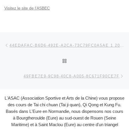
Visitez le site de l'ASBEC
Parcourir les articles
Article précédent
44EDAFAC-B6D6-492E-A2CA-73C79FC0A5AE 1 201 A
RETOUR À LA LISTE DES
Ar
49FBE7E9-9C98-40C8-A005-8C671F90CE7F
L'ASAC (Association Sportive et Arts de la Chine) vous propose
des cours de Tai chi chuan (Tai ji quan), Qi Qong et Kung Fu.
Basés dans L'Eure en Normandie, nous dispensons nos cours
à Bourgtheroulde (Eure) au sud-ouest de Rouen (Seine
Maritime) et à Saint Maclou (Eure) au centre d'un triangel