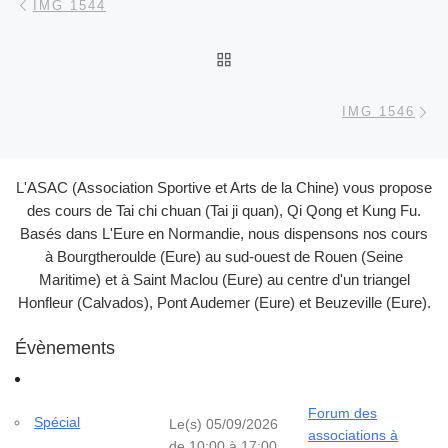
IMG 1544
RETOUR À LA LISTE DES
Ar
IMG 1546
L'ASAC (Association Sportive et Arts de la Chine) vous propose
des cours de Tai chi chuan (Tai ji quan), Qi Qong et Kung Fu.
Basés dans L'Eure en Normandie, nous dispensons nos cours
à Bourgtheroulde (Eure) au sud-ouest de Rouen (Seine
Maritime) et à Saint Maclou (Eure) au centre d'un triangel
Honfleur (Calvados), Pont Audemer (Eure) et Beuzeville (Eure).
Évènements
Forum des
Spécial
Le(s) 05/09/2026
associations à
de 10:00 à 17:00