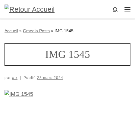
Passer au contenu
Search
Me
Accueil
»
Gmedia Posts
»
IMG 1545
IMG 1545
par
x x
|
Publié
28 mars 2024