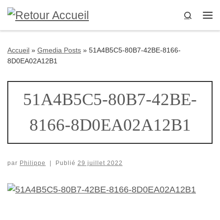
Passer au contenu
Search
Me
Accueil
»
Gmedia Posts
»
51A4B5C5-80B7-42BE-8166-
8D0EA02A12B1
51A4B5C5-80B7-42BE-
8166-8D0EA02A12B1
par
Philippe
|
Publié
29 juillet 2022