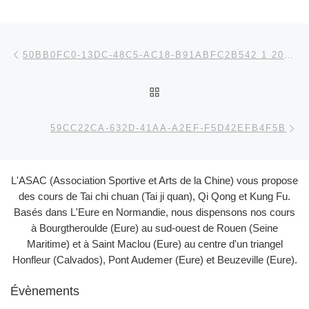
Parcourir les articles
Article précédent
50BB0FC0-13DC-48C5-AC18-B91ABFC2B542 1 201 A
RETOUR À LA LISTE DES
Ar
59CC22CA-632D-41AA-A2EF-F5D42EFB4F5B
L'ASAC (Association Sportive et Arts de la Chine) vous propose
des cours de Tai chi chuan (Tai ji quan), Qi Qong et Kung Fu.
Basés dans L'Eure en Normandie, nous dispensons nos cours
à Bourgtheroulde (Eure) au sud-ouest de Rouen (Seine
Maritime) et à Saint Maclou (Eure) au centre d'un triangel
Honfleur (Calvados), Pont Audemer (Eure) et Beuzeville (Eure).
Évènements