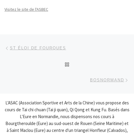
Visitez le site de l'ASBEC
Parcourir les articles
Article précédent
ST ÉLOI DE FOURQUES
RETOUR À LA LISTE DES
Ar
BOSNORMAND
L'ASAC (Association Sportive et Arts de la Chine) vous propose des
cours de Tai chi chuan (Tai ji quan), Qi Qong et Kung Fu. Basés dans
L'Eure en Normandie, nous dispensons nos cours à
Bourgtheroulde (Eure) au sud-ouest de Rouen (Seine Maritime) et
à Saint Maclou (Eure) au centre d'un triangel Honfleur (Calvados),