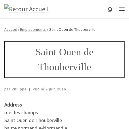
Passer au contenu
Search
Me
Accueil
»
Emplacements
»
Saint Ouen de Thouberville
Saint Ouen de
Thouberville
par
Philippe
|
Publié
2 juin 2016
Address
rue des champs
Saint Ouen de Thouberville
haute normandie-Normandie