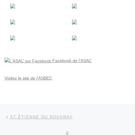
Facebook de l'ASAC
Visitez le site de l'ASBEC
Parcourir les articles
Article précédent
ST ÉTIENNE DU ROUVRAY
RETOUR À LA LISTE DES