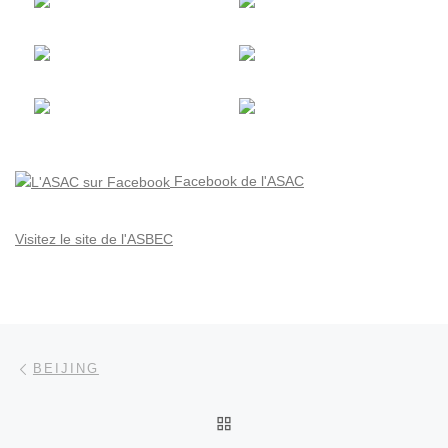
Facebook de l'ASAC
Visitez le site de l'ASBEC
Parcourir les articles
Article précédent
BEIJING
RETOUR À LA LISTE DES