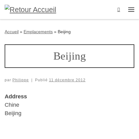
Passer au contenu
Search
Me
Accueil
»
Emplacements
»
Beijing
Beijing
par
Philippe
|
Publié
11 décembre 2012
Address
Chine
Beijing