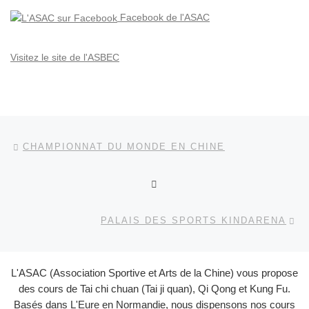
Facebook de l'ASAC
Visitez le site de l'ASBEC
Parcourir les articles
Article précédent
CHAMPIONNAT DU MONDE EN CHINE
RETOUR À LA LISTE DES
Ar
PALAIS DES SPORTS KINDARENA
L'ASAC (Association Sportive et Arts de la Chine) vous propose
des cours de Tai chi chuan (Tai ji quan), Qi Qong et Kung Fu.
Basés dans L'Eure en Normandie, nous dispensons nos cours