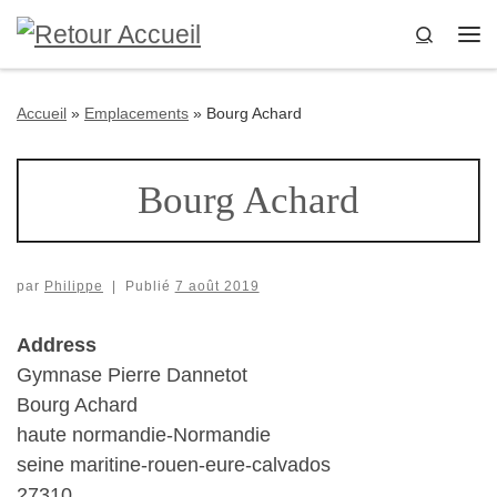
Passer au contenu
Search
Me
Accueil
»
Emplacements
»
Bourg Achard
Bourg Achard
par
Philippe
|
Publié
7 août 2019
Address
Gymnase Pierre Dannetot
Bourg Achard
haute normandie-Normandie
seine maritine-rouen-eure-calvados
27310