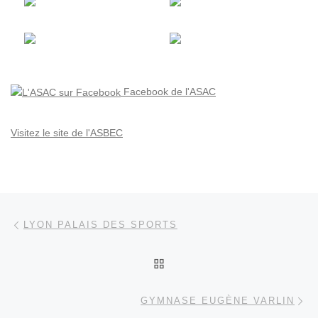
Facebook de l'ASAC
Visitez le site de l'ASBEC
Parcourir les articles
Article précédent
LYON PALAIS DES SPORTS
RETOUR À LA LISTE DES
Ar
GYMNASE EUGÈNE VARLIN