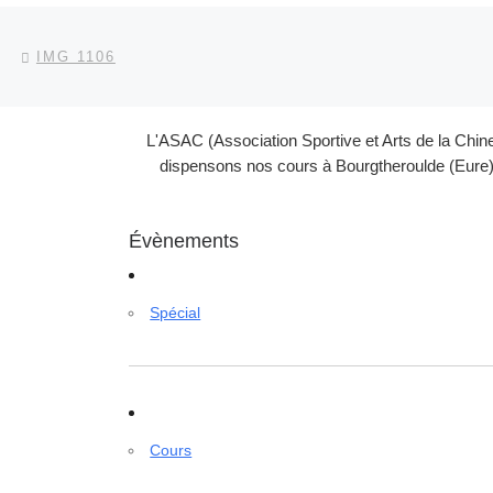
Parcourir les articles
Article précédent
IMG 1106
L'ASAC (Association Sportive et Arts de la Chin
dispensons nos cours à Bourgtheroulde (Eure) 
Évènements
Spécial
Cours