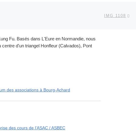
Ar
 ARTICLES
IMG 1108
et Kung Fu. Basés dans L'Eure en Normandie, nous
centre d'un triangel Honfleur (Calvados), Pont
um des associations à Bourg-Achard
rise des cours de l’ASAC / ASBEC