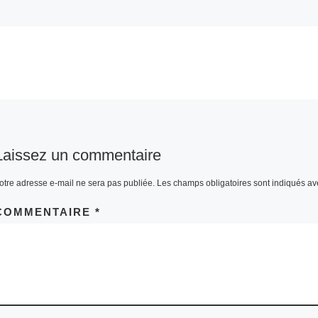
Album:
Avant-première du
film Kung-fu 4 au cinéma de
Pont Audemer le 27 mars
2024
Laissez un commentaire
otre adresse e-mail ne sera pas publiée.
Les champs obligatoires sont indiqués a
COMMENTAIRE
*