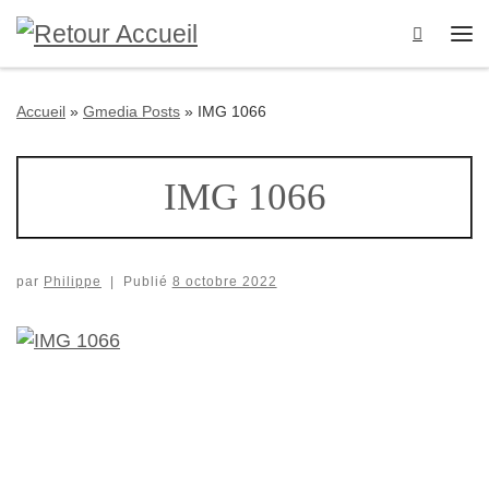
Passer au contenu
Search
Me
Accueil
»
Gmedia Posts
»
IMG 1066
IMG 1066
par
Philippe
|
Publié
8 octobre 2022