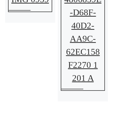
-D68F-
40D2-
AA9C-
62EC158
F2270 1
201 A