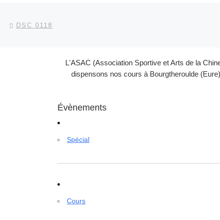
Parcourir les articles
Article précédent
DSC 0118
L'ASAC (Association Sportive et Arts de la Chin
dispensons nos cours à Bourgtheroulde (Eure) 
Évènements
Spécial
Cours