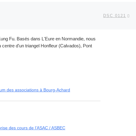
Ar
 ARTICLES
DSC 0121
et Kung Fu. Basés dans L'Eure en Normandie, nous
centre d'un triangel Honfleur (Calvados), Pont
um des associations à Bourg-Achard
rise des cours de l’ASAC / ASBEC