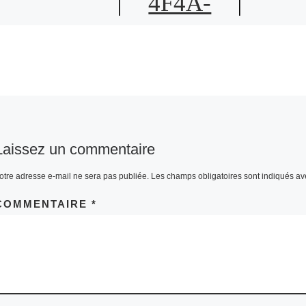
4F4A-
B550-
AEB3F71
2E84A
Laissez un commentaire
otre adresse e-mail ne sera pas publiée.
Les champs obligatoires sont indiqués a
COMMENTAIRE
*