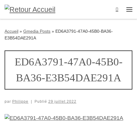
Passer au contenu
Search
Me
Accueil
»
Gmedia Posts
»
ED6A3791-47A0-45B0-BA36-
E3B54DAE291A
ED6A3791-47A0-45B0-
BA36-E3B54DAE291A
par
Philippe
|
Publié
29 juillet 2022