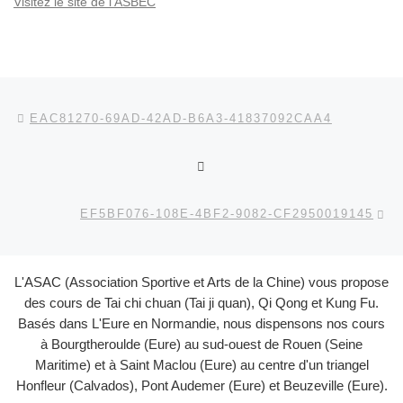
Visitez le site de l'ASBEC
Parcourir les articles
Article précédent
EAC81270-69AD-42AD-B6A3-41837092CAA4
RETOUR À LA LISTE DES
Ar
EF5BF076-108E-4BF2-9082-CF2950019145
L'ASAC (Association Sportive et Arts de la Chine) vous propose
des cours de Tai chi chuan (Tai ji quan), Qi Qong et Kung Fu.
Basés dans L'Eure en Normandie, nous dispensons nos cours
à Bourgtheroulde (Eure) au sud-ouest de Rouen (Seine
Maritime) et à Saint Maclou (Eure) au centre d'un triangel
Honfleur (Calvados), Pont Audemer (Eure) et Beuzeville (Eure).