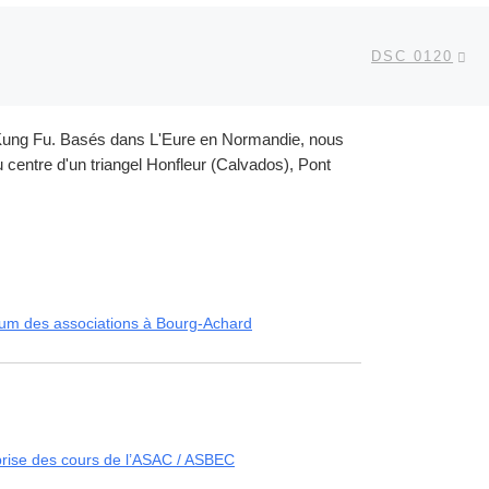
Ar
 ARTICLES
DSC 0120
et Kung Fu. Basés dans L'Eure en Normandie, nous
centre d'un triangel Honfleur (Calvados), Pont
um des associations à Bourg-Achard
rise des cours de l’ASAC / ASBEC