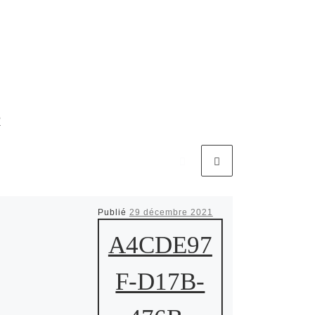
R
Publié
29 décembre 2021
A4CDE97
F-D17B-