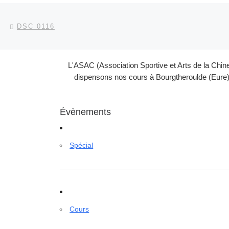
Parcourir les articles
Article précédent
DSC 0116
L'ASAC (Association Sportive et Arts de la Chin
dispensons nos cours à Bourgtheroulde (Eure) 
Évènements
Spécial
Cours