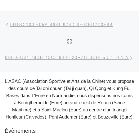
Parcourir les articles
Article précédent
0D1BC100-605A-4681-978D-6F04FD2C0F8B
RETOUR À LA LISTE DES
Ar
0DE05C64-78DB-43C3-8489-20F71E3CDE5D 1 201 A
L'ASAC (Association Sportive et Arts de la Chine) vous propose
des cours de Tai chi chuan (Tai ji quan), Qi Qong et Kung Fu.
Basés dans L'Eure en Normandie, nous dispensons nos cours
à Bourgtheroulde (Eure) au sud-ouest de Rouen (Seine
Maritime) et à Saint Maclou (Eure) au centre d'un triangel
Honfleur (Calvados), Pont Audemer (Eure) et Beuzeville (Eure).
Évènements