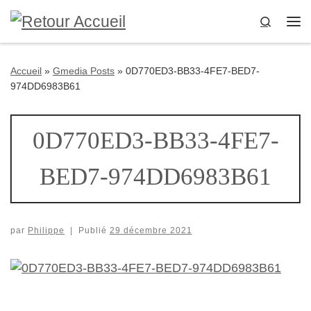
Passer au contenu
Search
Me
Accueil
»
Gmedia Posts
»
0D770ED3-BB33-4FE7-BED7-
974DD6983B61
0D770ED3-BB33-4FE7-
BED7-974DD6983B61
par
Philippe
|
Publié
29 décembre 2021