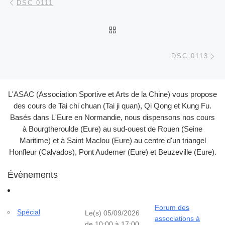
DSC 0111
RETOUR À LA LISTE DES
Ar
DSC 0113
L'ASAC (Association Sportive et Arts de la Chine) vous propose
des cours de Tai chi chuan (Tai ji quan), Qi Qong et Kung Fu.
Basés dans L'Eure en Normandie, nous dispensons nos cours
à Bourgtheroulde (Eure) au sud-ouest de Rouen (Seine
Maritime) et à Saint Maclou (Eure) au centre d'un triangel
Honfleur (Calvados), Pont Audemer (Eure) et Beuzeville (Eure).
Évènements
Forum des
Spécial
Le(s) 05/09/2026
associations à
de 10:00 à 17:00