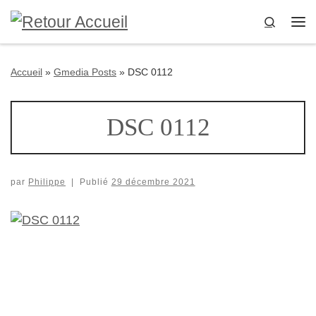
Passer au contenu
Search
Me
Accueil
»
Gmedia Posts
»
DSC 0112
DSC 0112
par
Philippe
|
Publié
29 décembre 2021