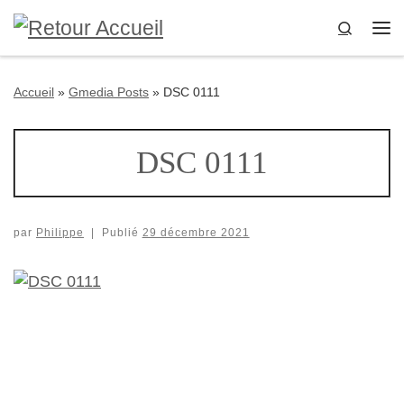
Passer au contenu
Search
Me
Accueil
»
Gmedia Posts
»
DSC 0111
DSC 0111
par
Philippe
|
Publié
29 décembre 2021