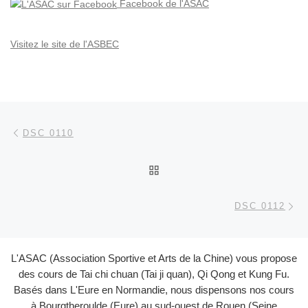
Facebook de l'ASAC
Visitez le site de l'ASBEC
Parcourir les articles
Article précédent
DSC 0110
RETOUR À LA LISTE DES
Ar
DSC 0112
L'ASAC (Association Sportive et Arts de la Chine) vous propose
des cours de Tai chi chuan (Tai ji quan), Qi Qong et Kung Fu.
Basés dans L'Eure en Normandie, nous dispensons nos cours
à Bourgtheroulde (Eure) au sud-ouest de Rouen (Seine