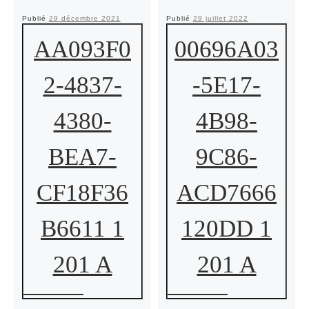
Publié
29 décembre 2021
Publié
29 juillet 2022
AA093F0
00696A03
2-4837-
-5E17-
4380-
4B98-
BEA7-
9C86-
CF18F36
ACD7666
B6611 1
120DD 1
201 A
201 A