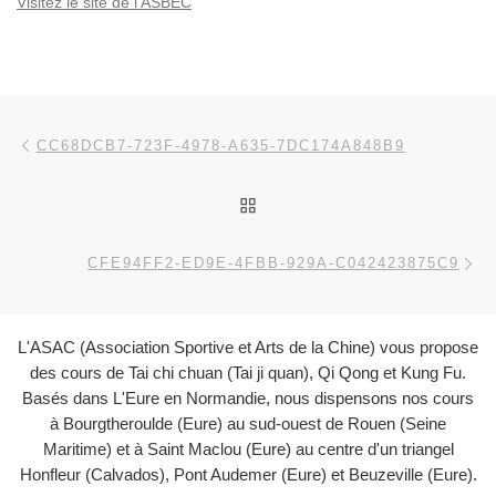
Visitez le site de l'ASBEC
Parcourir les articles
Article précédent
CC68DCB7-723F-4978-A635-7DC174A848B9
RETOUR À LA LISTE DES
Ar
CFE94FF2-ED9E-4FBB-929A-C042423875C9
L'ASAC (Association Sportive et Arts de la Chine) vous propose
des cours de Tai chi chuan (Tai ji quan), Qi Qong et Kung Fu.
Basés dans L'Eure en Normandie, nous dispensons nos cours
à Bourgtheroulde (Eure) au sud-ouest de Rouen (Seine
Maritime) et à Saint Maclou (Eure) au centre d'un triangel
Honfleur (Calvados), Pont Audemer (Eure) et Beuzeville (Eure).