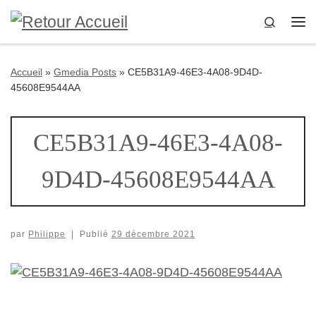
Passer au contenu
Search
Me
Accueil
»
Gmedia Posts
»
CE5B31A9-46E3-4A08-9D4D-
45608E9544AA
CE5B31A9-46E3-4A08-
9D4D-45608E9544AA
par
Philippe
|
Publié
29 décembre 2021