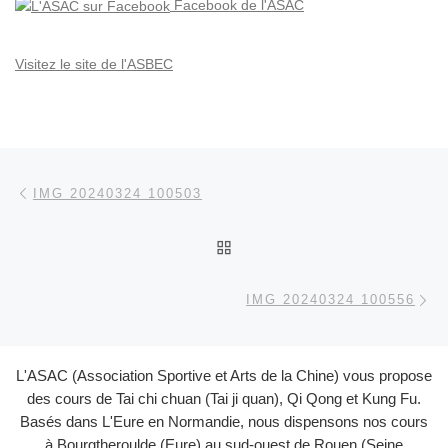
Facebook de l'ASAC
Visitez le site de l'ASBEC
Parcourir les articles
Article précédent
IMG 20240324 100503
RETOUR À LA LISTE DES
Ar
IMG 20240324 100556
L'ASAC (Association Sportive et Arts de la Chine) vous propose
des cours de Tai chi chuan (Tai ji quan), Qi Qong et Kung Fu.
Basés dans L'Eure en Normandie, nous dispensons nos cours
à Bourgtheroulde (Eure) au sud-ouest de Rouen (Seine