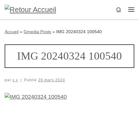
Passer au contenu
Search
Me
Accueil
»
Gmedia Posts
»
IMG 20240324 100540
IMG 20240324 100540
par
x x
|
Publié
26 mars 2024