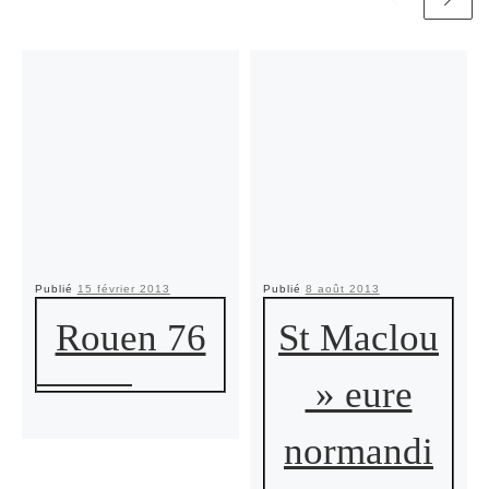
Publié
15 février 2013
Publié
8 août 2013
Rouen 76
St Maclou
» eure
normandi