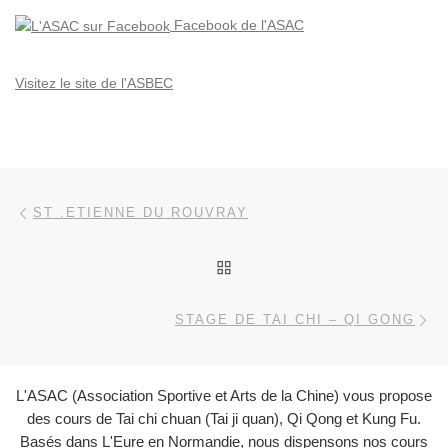
Facebook de l'ASAC
Visitez le site de l'ASBEC
Parcourir les articles
Article précédent
ST .ETIENNE DU ROUVRAY
RETOUR À LA LISTE DES
Ar
STAGE DE TAI CHI – QI GONG
L'ASAC (Association Sportive et Arts de la Chine) vous propose
des cours de Tai chi chuan (Tai ji quan), Qi Qong et Kung Fu.
Basés dans L'Eure en Normandie, nous dispensons nos cours