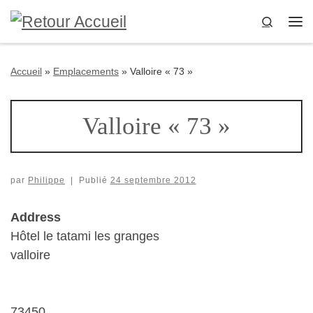
Passer au contenu
Search
Me
Accueil
»
Emplacements
»
Valloire « 73 »
Valloire « 73 »
par
Philippe
|
Publié
24 septembre 2012
Address
Hôtel le tatami les granges
valloire
73450