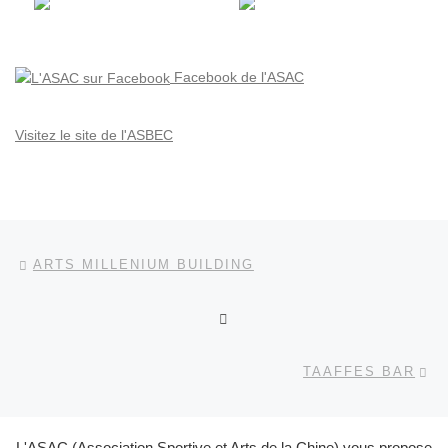
Facebook de l'ASAC
Visitez le site de l'ASBEC
Parcourir les articles
Article précédent
ARTS MILLENIUM BUILDING
RETOUR À LA LISTE DES
Ar
TAAFFES BAR
L'ASAC (Association Sportive et Arts de la Chine) vous propose