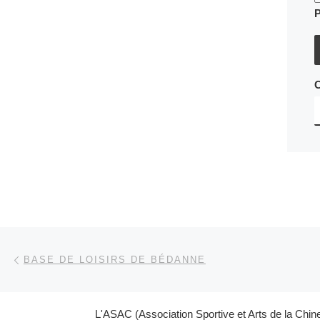
Parcourir les articles
Article précédent
BASE DE LOISIRS DE BÉDANNE
L'ASAC (Association Sportive et Arts de la Chin