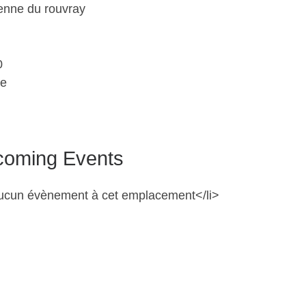
ienne du rouvray
0
ce
oming Events
ucun évènement à cet emplacement</li>