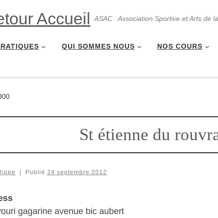
ASAC : Association Sportive et Arts de l
PRATIQUES
QUI SOMMES NOUS
NOS COURS
800
St étienne du rouv
lippe
|
Publié
24 septembre 2012
ess
youri gagarine avenue bic aubert