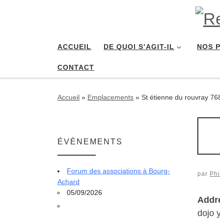
Passer au contenu
ACCUEIL
DE QUOI S’AGIT-IL
NOS 
CONTACT
Accueil
»
Emplacements
»
St étienne du rouvray 76
ÉVÈNEMENTS
Forum des associations à Bourg-
par
Phi
Achard
05/09/2026
Addr
dojo 