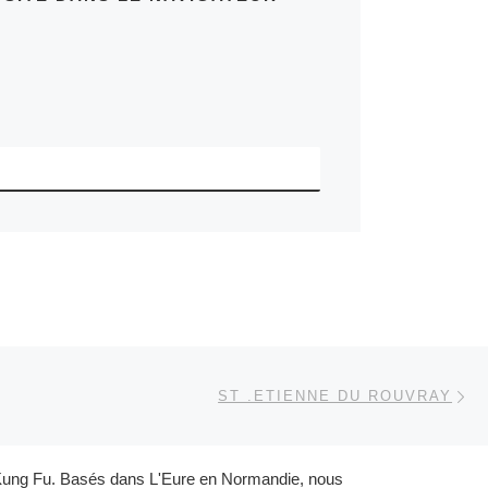
Ar
 ARTICLES
ST .ETIENNE DU ROUVRAY
et Kung Fu. Basés dans L'Eure en Normandie, nous