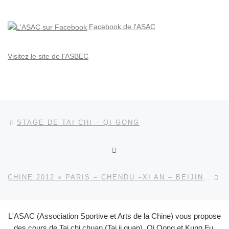
Facebook de l'ASAC
Visitez le site de l'ASBEC
Parcourir les articles
Article précédent
STAGE DE TAI CHI – QI GONG
RETOUR À LA LISTE DES
Ar
CHINE 2012 « PARIS – CHENDU –XI AN – BEIJING- TIAN JING – PARIS »
L'ASAC (Association Sportive et Arts de la Chine) vous propose
des cours de Tai chi chuan (Tai ji quan), Qi Qong et Kung Fu.