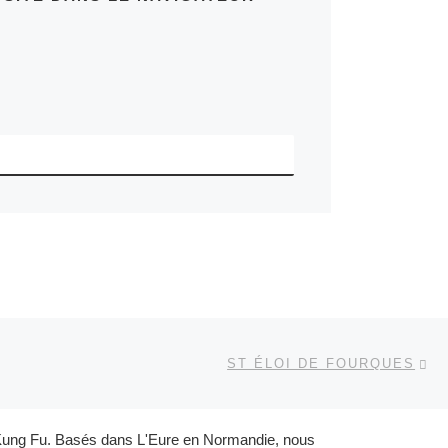
Ar
 ARTICLES
ST ÉLOI DE FOURQUES
et Kung Fu. Basés dans L'Eure en Normandie, nous