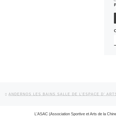
Parcourir les articles
Article précédent
L'ASAC (Association Sportive et Arts de la Chin