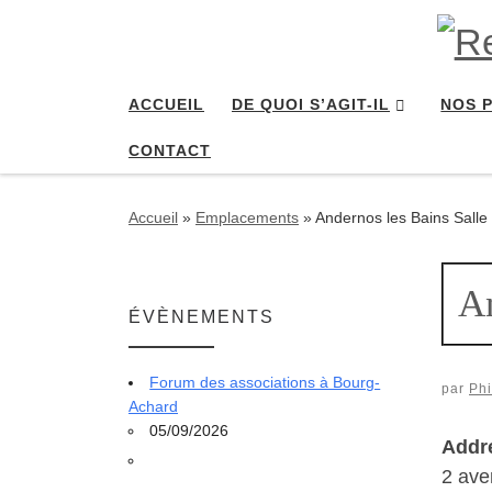
Passer au contenu
ACCUEIL
DE QUOI S’AGIT-IL
NOS 
CONTACT
Accueil
»
Emplacements
»
Andernos les Bains Salle 
An
ÉVÈNEMENTS
Forum des associations à Bourg-
par
Phi
Achard
05/09/2026
Addr
2 ave