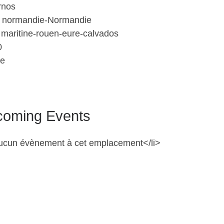
rnos
 normandie-Normandie
 maritine-rouen-eure-calvados
0
ce
oming Events
ucun évènement à cet emplacement</li>