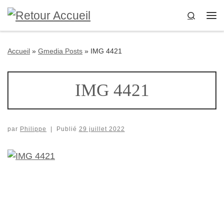
Passer au contenu
Search
Me
Accueil
»
Gmedia Posts
»
IMG 4421
IMG 4421
par
Philippe
|
Publié
29 juillet 2022