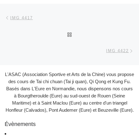
Parcourir les articles
Article précédent
IMG 4417
RETOUR À LA LISTE DES
Ar
IMG 4422
L'ASAC (Association Sportive et Arts de la Chine) vous propose
des cours de Tai chi chuan (Tai ji quan), Qi Qong et Kung Fu.
Basés dans L'Eure en Normandie, nous dispensons nos cours
à Bourgtheroulde (Eure) au sud-ouest de Rouen (Seine
Maritime) et à Saint Maclou (Eure) au centre d'un triangel
Honfleur (Calvados), Pont Audemer (Eure) et Beuzeville (Eure).
Évènements