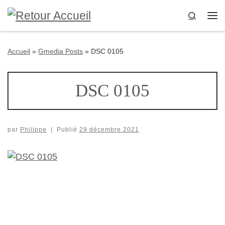
Passer au contenu
Search
Me
Accueil
»
Gmedia Posts
»
DSC 0105
DSC 0105
par
Philippe
|
Publié
29 décembre 2021