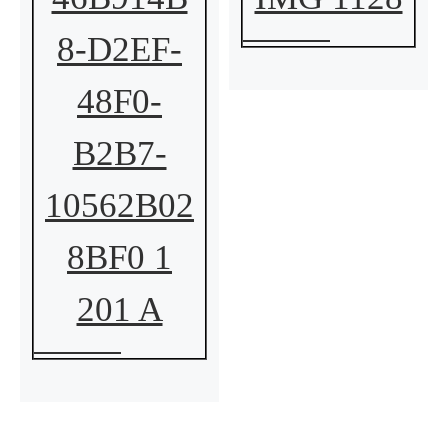
8-D2EF-
48F0-
B2B7-
10562B02
8BF0 1
201 A