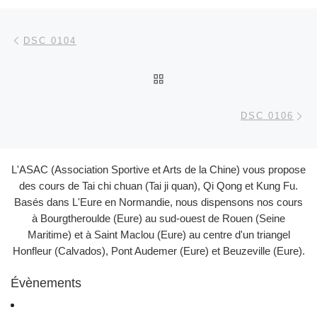
Parcourir les articles
Article précédent
DSC 0104
RETOUR À LA LISTE DES
Ar
DSC 0106
L'ASAC (Association Sportive et Arts de la Chine) vous propose
des cours de Tai chi chuan (Tai ji quan), Qi Qong et Kung Fu.
Basés dans L'Eure en Normandie, nous dispensons nos cours
à Bourgtheroulde (Eure) au sud-ouest de Rouen (Seine
Maritime) et à Saint Maclou (Eure) au centre d'un triangel
Honfleur (Calvados), Pont Audemer (Eure) et Beuzeville (Eure).
Évènements