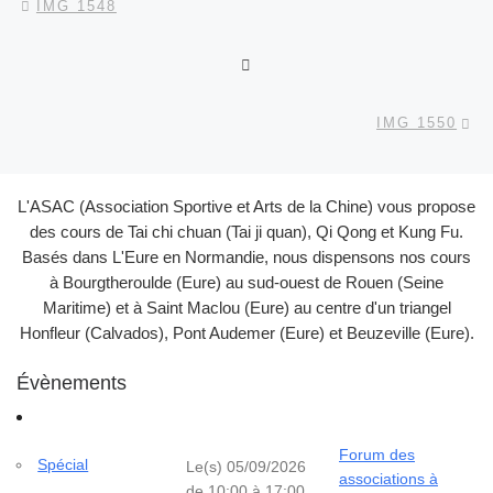
IMG 1548
RETOUR À LA LISTE DES
Ar
IMG 1550
L'ASAC (Association Sportive et Arts de la Chine) vous propose
des cours de Tai chi chuan (Tai ji quan), Qi Qong et Kung Fu.
Basés dans L'Eure en Normandie, nous dispensons nos cours
à Bourgtheroulde (Eure) au sud-ouest de Rouen (Seine
Maritime) et à Saint Maclou (Eure) au centre d'un triangel
Honfleur (Calvados), Pont Audemer (Eure) et Beuzeville (Eure).
Évènements
Forum des
Spécial
Le(s) 05/09/2026
associations à
de 10:00 à 17:00