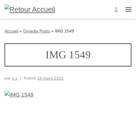
Passer au contenu
Search
Me
Accueil
»
Gmedia Posts
»
IMG 1549
IMG 1549
par
x x
|
Publié
28 mars 2024