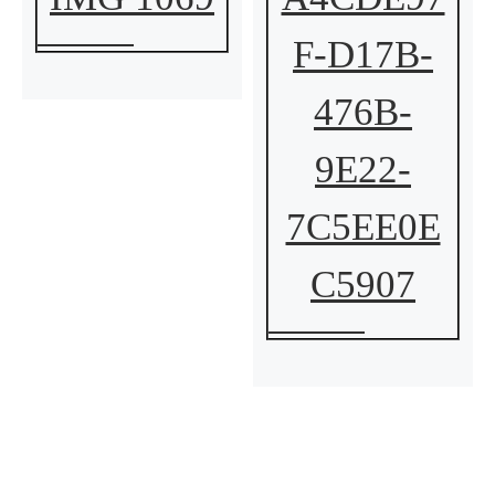
F-D17B-
476B-
9E22-
7C5EE0E
C5907