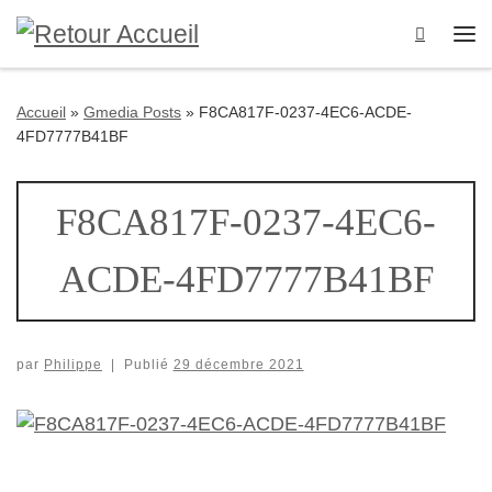
Passer au contenu
Search
Me
Accueil
»
Gmedia Posts
»
F8CA817F-0237-4EC6-ACDE-
4FD7777B41BF
F8CA817F-0237-4EC6-
ACDE-4FD7777B41BF
par
Philippe
|
Publié
29 décembre 2021