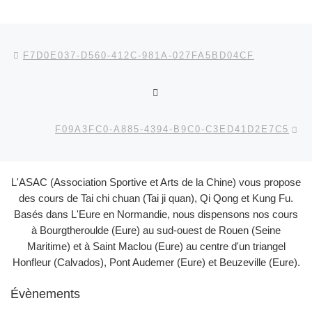
Parcourir les articles
Article précédent
F7D0E037-D560-412C-981A-027FA5BD04CF
RETOUR À LA LISTE DES
Ar
F09A3FC0-A885-4394-B9C0-C3ED41D2E7C5
L'ASAC (Association Sportive et Arts de la Chine) vous propose
des cours de Tai chi chuan (Tai ji quan), Qi Qong et Kung Fu.
Basés dans L'Eure en Normandie, nous dispensons nos cours
à Bourgtheroulde (Eure) au sud-ouest de Rouen (Seine
Maritime) et à Saint Maclou (Eure) au centre d'un triangel
Honfleur (Calvados), Pont Audemer (Eure) et Beuzeville (Eure).
Évènements