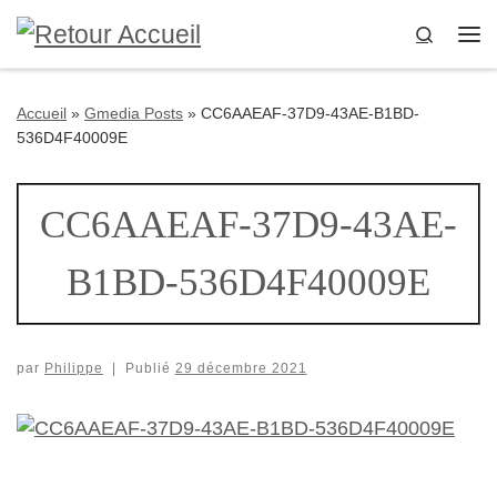
Passer au contenu
Search
Me
Accueil
»
Gmedia Posts
»
CC6AAEAF-37D9-43AE-B1BD-
536D4F40009E
CC6AAEAF-37D9-43AE-
B1BD-536D4F40009E
par
Philippe
|
Publié
29 décembre 2021