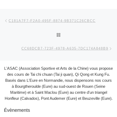
Parcourir les articles
Article précédent
C181A7F7-F2A0-495F-8874-9B371C26CBCC
RETOUR À LA LISTE DES
Ar
CC68DCB7-723F-4978-A635-7DC174A848B9
L'ASAC (Association Sportive et Arts de la Chine) vous propose
des cours de Tai chi chuan (Tai ji quan), Qi Qong et Kung Fu.
Basés dans L'Eure en Normandie, nous dispensons nos cours
à Bourgtheroulde (Eure) au sud-ouest de Rouen (Seine
Maritime) et à Saint Maclou (Eure) au centre d'un triangel
Honfleur (Calvados), Pont Audemer (Eure) et Beuzeville (Eure).
Évènements