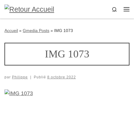
Passer au contenu
Search
Me
Accueil
»
Gmedia Posts
»
IMG 1073
IMG 1073
par
Philippe
|
Publié
8 octobre 2022