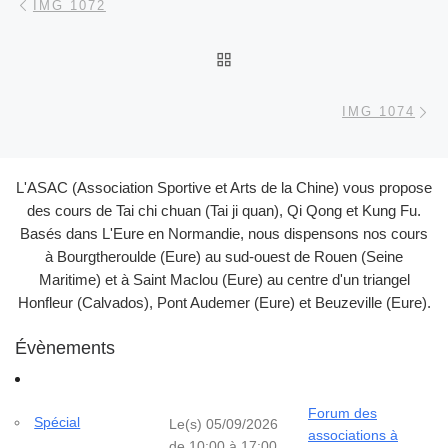
IMG 1072
RETOUR À LA LISTE DES
Ar
IMG 1074
L'ASAC (Association Sportive et Arts de la Chine) vous propose
des cours de Tai chi chuan (Tai ji quan), Qi Qong et Kung Fu.
Basés dans L'Eure en Normandie, nous dispensons nos cours
à Bourgtheroulde (Eure) au sud-ouest de Rouen (Seine
Maritime) et à Saint Maclou (Eure) au centre d'un triangel
Honfleur (Calvados), Pont Audemer (Eure) et Beuzeville (Eure).
Évènements
Forum des
Spécial
Le(s) 05/09/2026
associations à
de 10:00 à 17:00