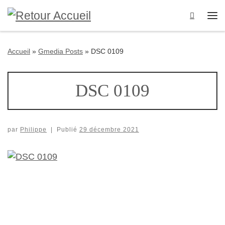
Passer au contenu
Search
Me
Accueil
»
Gmedia Posts
»
DSC 0109
DSC 0109
par
Philippe
|
Publié
29 décembre 2021