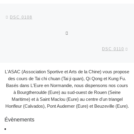
Parcourir les articles
Article précédent
DSC 0108
RETOUR À LA LISTE DES
Ar
DSC 0110
L'ASAC (Association Sportive et Arts de la Chine) vous propose
des cours de Tai chi chuan (Tai ji quan), Qi Qong et Kung Fu.
Basés dans L'Eure en Normandie, nous dispensons nos cours
à Bourgtheroulde (Eure) au sud-ouest de Rouen (Seine
Maritime) et à Saint Maclou (Eure) au centre d'un triangel
Honfleur (Calvados), Pont Audemer (Eure) et Beuzeville (Eure).
Évènements