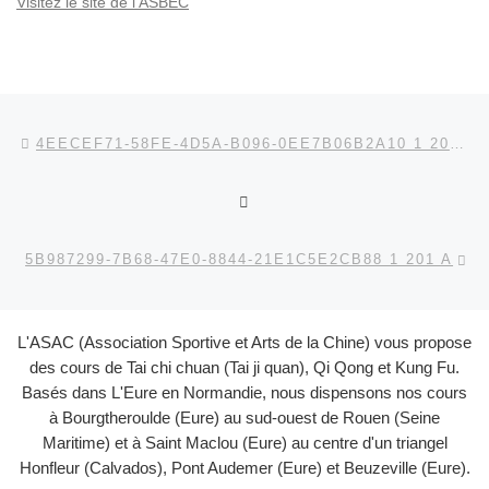
Visitez le site de l'ASBEC
Parcourir les articles
Article précédent
4EECEF71-58FE-4D5A-B096-0EE7B06B2A10 1 201 A
RETOUR À LA LISTE DES
Ar
5B987299-7B68-47E0-8844-21E1C5E2CB88 1 201 A
L'ASAC (Association Sportive et Arts de la Chine) vous propose
des cours de Tai chi chuan (Tai ji quan), Qi Qong et Kung Fu.
Basés dans L'Eure en Normandie, nous dispensons nos cours
à Bourgtheroulde (Eure) au sud-ouest de Rouen (Seine
Maritime) et à Saint Maclou (Eure) au centre d'un triangel
Honfleur (Calvados), Pont Audemer (Eure) et Beuzeville (Eure).