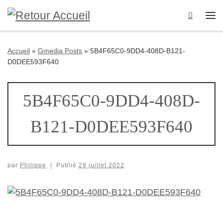
Passer au contenu
Search
Me
Accueil
»
Gmedia Posts
»
5B4F65C0-9DD4-408D-B121-
D0DEE593F640
5B4F65C0-9DD4-408D-
B121-D0DEE593F640
par
Philippe
|
Publié
29 juillet 2022