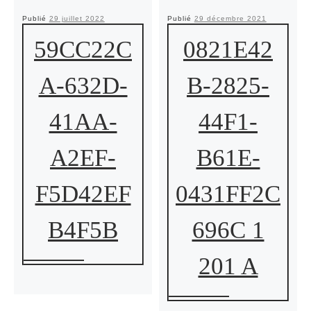
Publié
29 juillet 2022
Publié
29 décembre 2021
59CC22C
0821E42
A-632D-
B-2825-
41AA-
44F1-
A2EF-
B61E-
F5D42EF
0431FF2C
B4F5B
696C 1
201 A