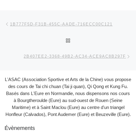
Parcourir les articles
Article précédent
1B777F5D-F31B-455C-AADE-716ECC00C121
RETOUR À LA LISTE DES
Ar
2B407EE2-3368-49B2-AC34-ACE9AC8B297F
L'ASAC (Association Sportive et Arts de la Chine) vous propose
des cours de Tai chi chuan (Tai ji quan), Qi Qong et Kung Fu.
Basés dans L'Eure en Normandie, nous dispensons nos cours
à Bourgtheroulde (Eure) au sud-ouest de Rouen (Seine
Maritime) et à Saint Maclou (Eure) au centre d'un triangel
Honfleur (Calvados), Pont Audemer (Eure) et Beuzeville (Eure).
Évènements