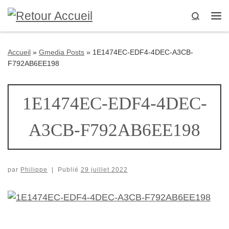
Passer au contenu
Search
Me
Accueil
»
Gmedia Posts
»
1E1474EC-EDF4-4DEC-A3CB-
F792AB6EE198
1E1474EC-EDF4-4DEC-
A3CB-F792AB6EE198
par
Philippe
|
Publié
29 juillet 2022