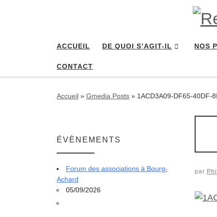
Passer au contenu
ACCUEIL
DE QUOI S’AGIT-IL
NOS 
CONTACT
Accueil
»
Gmedia Posts
»
1ACD3A09-DF65-40DF-8
ÉVÈNEMENTS
Forum des associations à Bourg-
par
Phi
Achard
05/09/2026