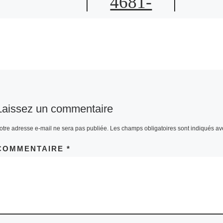
4681-
978D-
6F04FD2
C0F8B
Laissez un commentaire
otre adresse e-mail ne sera pas publiée.
Les champs obligatoires sont indiqués a
COMMENTAIRE
*