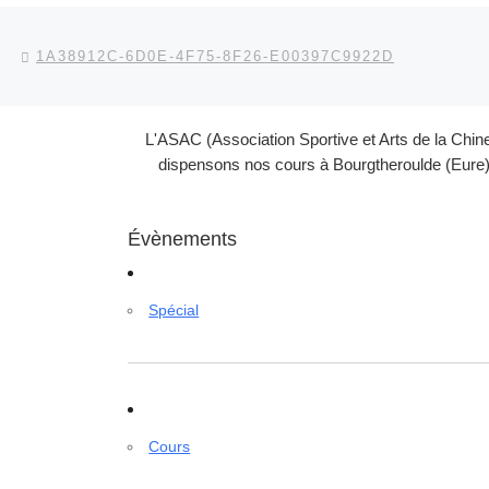
Parcourir les articles
Article précédent
1A38912C-6D0E-4F75-8F26-E00397C9922D
L'ASAC (Association Sportive et Arts de la Chin
dispensons nos cours à Bourgtheroulde (Eure) 
Évènements
Spécial
Cours