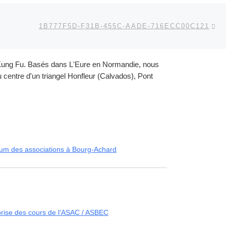
Ar
 ARTICLES
1B777F5D-F31B-455C-AADE-716ECC00C121
et Kung Fu. Basés dans L'Eure en Normandie, nous
centre d'un triangel Honfleur (Calvados), Pont
um des associations à Bourg-Achard
rise des cours de l’ASAC / ASBEC