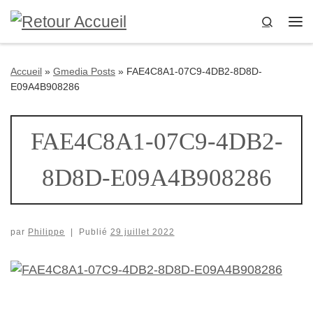
Passer au contenu
Search
Me
Accueil
»
Gmedia Posts
»
FAE4C8A1-07C9-4DB2-8D8D-
E09A4B908286
FAE4C8A1-07C9-4DB2-
8D8D-E09A4B908286
par
Philippe
|
Publié
29 juillet 2022