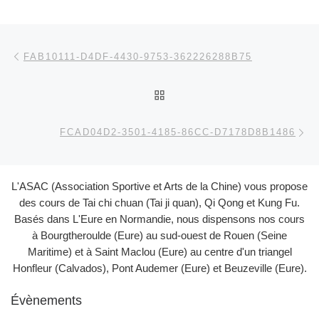
Parcourir les articles
Article précédent
FAB10111-D4DF-4430-9753-362226288B75
RETOUR À LA LISTE DES
Ar
FCAD04D2-3501-4185-86CC-D7178D8B1486
L'ASAC (Association Sportive et Arts de la Chine) vous propose
des cours de Tai chi chuan (Tai ji quan), Qi Qong et Kung Fu.
Basés dans L'Eure en Normandie, nous dispensons nos cours
à Bourgtheroulde (Eure) au sud-ouest de Rouen (Seine
Maritime) et à Saint Maclou (Eure) au centre d'un triangel
Honfleur (Calvados), Pont Audemer (Eure) et Beuzeville (Eure).
Évènements