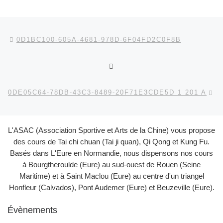
Parcourir les articles
Article précédent
0D1BC100-605A-4681-978D-6F04FD2C0F8B
RETOUR À LA LISTE DES
Ar
0DE05C64-78DB-43C3-8489-20F71E3CDE5D 1 201 A
L'ASAC (Association Sportive et Arts de la Chine) vous propose
des cours de Tai chi chuan (Tai ji quan), Qi Qong et Kung Fu.
Basés dans L'Eure en Normandie, nous dispensons nos cours
à Bourgtheroulde (Eure) au sud-ouest de Rouen (Seine
Maritime) et à Saint Maclou (Eure) au centre d'un triangel
Honfleur (Calvados), Pont Audemer (Eure) et Beuzeville (Eure).
Évènements