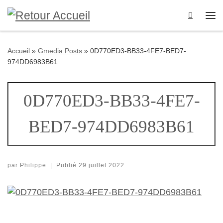
Passer au contenu
Search
Me
Accueil
»
Gmedia Posts
»
0D770ED3-BB33-4FE7-BED7-
974DD6983B61
0D770ED3-BB33-4FE7-
BED7-974DD6983B61
par
Philippe
|
Publié
29 juillet 2022