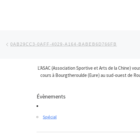
Parcourir les articles
Article précédent
0AB29CC3-0AFF-4029-A164-BABEB6D766FB
L'ASAC (Association Sportive et Arts de la Chine) vo
cours à Bourgtheroulde (Eure) au sud-ouest de Roue
Évènements
Spécial