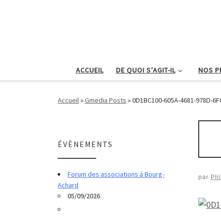
Passer au contenu
ACCUEIL
DE QUOI S’AGIT-IL
NOS P
Accueil
»
Gmedia Posts
»
0D1BC100-605A-4681-978D-6
ÉVÈNEMENTS
Forum des associations à Bourg-
par
Phi
Achard
05/09/2026