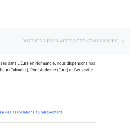
Ar
 ARTICLES
0D770ED3-BB33-4FE7-BED7-974DD6983B61
. Basés dans L'Eure en Normandie, nous dispensons nos
fleur (Calvados), Pont Audemer (Eure) et Beuzeville
um des associations à Bourg-Achard