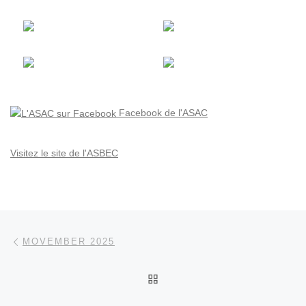
Facebook de l'ASAC
Visitez le site de l'ASBEC
Parcourir les articles
Article précédent
MOVEMBER 2025
RETOUR À LA LISTE DES
Ar