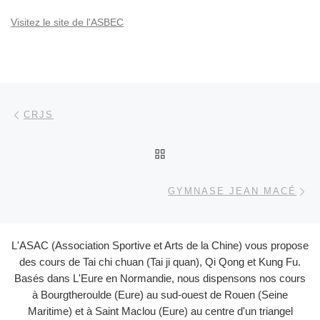
Visitez le site de l'ASBEC
Parcourir les articles
Article précédent
CRJS
RETOUR À LA LISTE DES
Ar
GYMNASE JEAN MACÉ
L'ASAC (Association Sportive et Arts de la Chine) vous propose
des cours de Tai chi chuan (Tai ji quan), Qi Qong et Kung Fu.
Basés dans L'Eure en Normandie, nous dispensons nos cours
à Bourgtheroulde (Eure) au sud-ouest de Rouen (Seine
Maritime) et à Saint Maclou (Eure) au centre d'un triangel