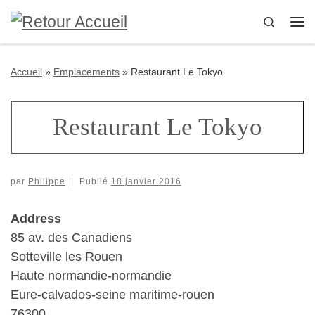
Passer au contenu
Search
Me
Accueil
»
Emplacements
»
Restaurant Le Tokyo
Restaurant Le Tokyo
par
Philippe
|
Publié
18 janvier 2016
Address
85 av. des Canadiens
Sotteville les Rouen
Haute normandie-normandie
Eure-calvados-seine maritime-rouen
76300