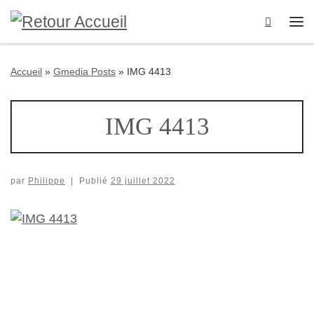
Passer au contenu
Search
Me
Accueil
»
Gmedia Posts
»
IMG 4413
IMG 4413
par
Philippe
|
Publié
29 juillet 2022