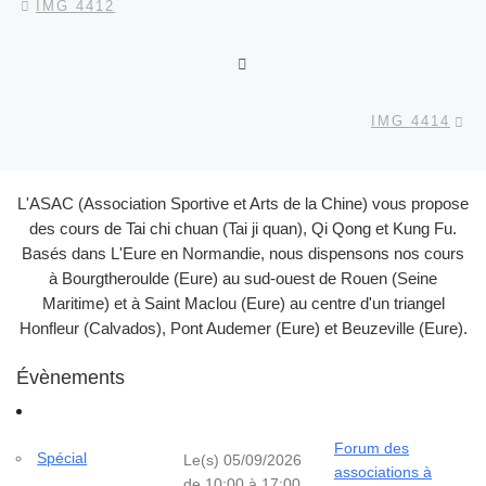
IMG 4412
RETOUR À LA LISTE DES
Ar
IMG 4414
L'ASAC (Association Sportive et Arts de la Chine) vous propose
des cours de Tai chi chuan (Tai ji quan), Qi Qong et Kung Fu.
Basés dans L'Eure en Normandie, nous dispensons nos cours
à Bourgtheroulde (Eure) au sud-ouest de Rouen (Seine
Maritime) et à Saint Maclou (Eure) au centre d'un triangel
Honfleur (Calvados), Pont Audemer (Eure) et Beuzeville (Eure).
Évènements
Forum des
Spécial
Le(s) 05/09/2026
associations à
de 10:00 à 17:00