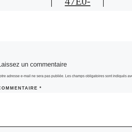
47E0-
8844-
21E1C5E
2CB88 1
201 A
Laissez un commentaire
otre adresse e-mail ne sera pas publiée.
Les champs obligatoires sont indiqués a
COMMENTAIRE
*