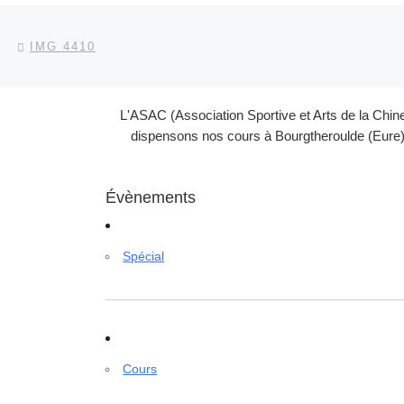
Parcourir les articles
Article précédent
IMG 4410
L'ASAC (Association Sportive et Arts de la Chin
dispensons nos cours à Bourgtheroulde (Eure) 
Évènements
Spécial
Cours