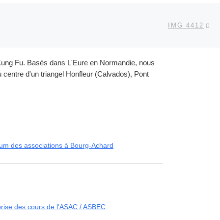
Ar
 ARTICLES
IMG 4412
et Kung Fu. Basés dans L'Eure en Normandie, nous
centre d'un triangel Honfleur (Calvados), Pont
um des associations à Bourg-Achard
rise des cours de l’ASAC / ASBEC