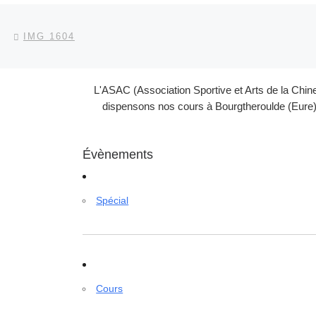
Parcourir les articles
Article précédent
IMG 1604
L'ASAC (Association Sportive et Arts de la Chin
dispensons nos cours à Bourgtheroulde (Eure) 
Évènements
Spécial
Cours