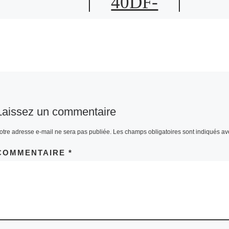
40DF-
8E1D-
8048AE35
9458
Laissez un commentaire
otre adresse e-mail ne sera pas publiée.
Les champs obligatoires sont indiqués a
COMMENTAIRE
*