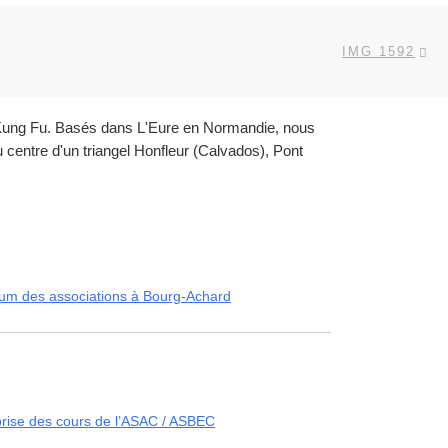
Ar
 ARTICLES
IMG 1592
et Kung Fu. Basés dans L'Eure en Normandie, nous
centre d'un triangel Honfleur (Calvados), Pont
um des associations à Bourg-Achard
rise des cours de l’ASAC / ASBEC