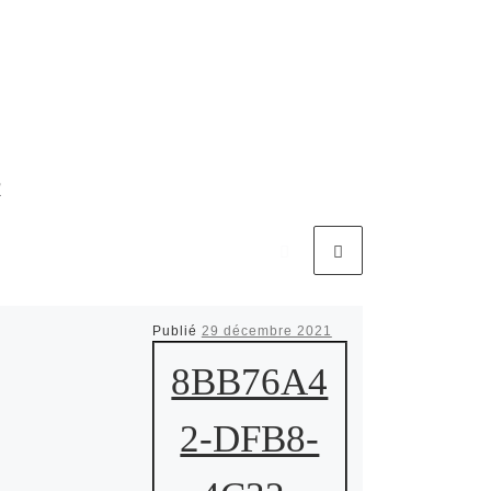
R
Publié
29 décembre 2021
8BB76A4
2-DFB8-