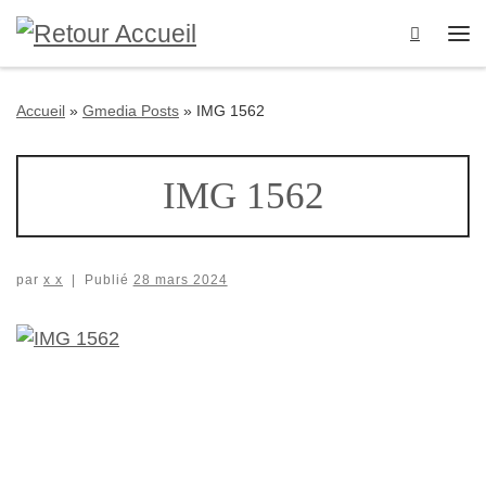
Passer au contenu
Search
Me
Accueil
»
Gmedia Posts
»
IMG 1562
IMG 1562
par
x x
|
Publié
28 mars 2024