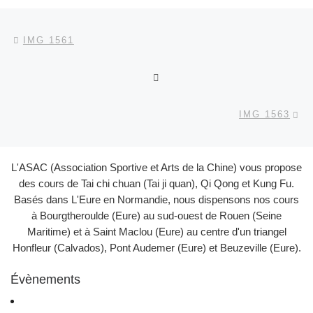
Parcourir les articles
Article précédent
IMG 1561
RETOUR À LA LISTE DES
Ar
IMG 1563
L'ASAC (Association Sportive et Arts de la Chine) vous propose
des cours de Tai chi chuan (Tai ji quan), Qi Qong et Kung Fu.
Basés dans L'Eure en Normandie, nous dispensons nos cours
à Bourgtheroulde (Eure) au sud-ouest de Rouen (Seine
Maritime) et à Saint Maclou (Eure) au centre d'un triangel
Honfleur (Calvados), Pont Audemer (Eure) et Beuzeville (Eure).
Évènements